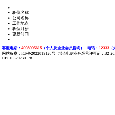
职位名称
公司名称
工作地点
职位月薪
更新时间
客
服电话：
4008005615
（个人及企业会员咨询） 电话：
12333
（
网站备案：
ICP备2022019120号
| 增值电信业务经营许可证：B2-2023
HB010620230178
929人才网
929招聘网
南方人才网
919人才网
939人才网
联合人才网
联合招聘网
888人才网
163人才网
163招聘网
同城招聘网
毕业生求职网
域名抢注网
招聘人才网
中国直聘网
直聘招聘网
人才网
武汉人才网
520人才网
28人才网