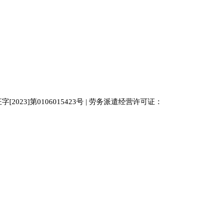
023]第0106015423号 | 劳务派遣经营许可证：
中国人才
人才网
南京人才网
929人才网站
招聘网
人力资源
百事通同城网
人才招聘网
52人才网
最新招聘
今日信息网
bossrcw
江苏人才网
人才网站大全
招聘网
购买友情链接