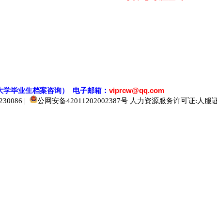
大学毕业生档案
咨
询） 电子邮箱：
viprcw@qq.com
0086 |
公网安备42011202002387号
人力资源服务许可证:人服证字[2
520人才
929人才
应届生人才网
中国人才网
985人才网
211人才网
1001人才网
1688人才网
中国人才招聘网
中国招聘网
boss招聘网
直聘人才网
最新招聘信息
最新求职简历
597招聘网
百网人才